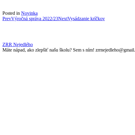
Posted in
Novinka
Post
Prev
Výročná správa 2022/23
Next
Vysádzanie kríčkov
navigation
ZRR Nejedlého
Máte nápad, ako zlepšiť našu školu? Sem s ním! zrrnejedleho@gmai