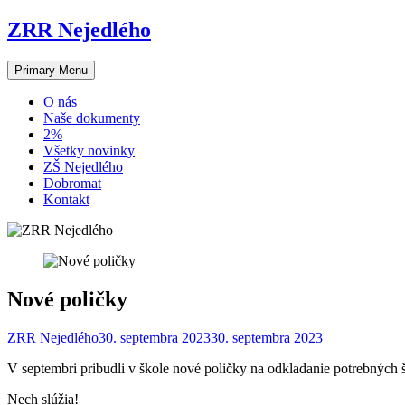
Skip
ZRR Nejedlého
to
content
Primary Menu
O nás
Naše dokumenty
2%
Všetky novinky
ZŠ Nejedlého
Dobromat
Kontakt
Nové poličky
ZRR Nejedlého
30. septembra 2023
30. septembra 2023
V septembri pribudli v škole nové poličky na odkladanie potrebných 
Nech slúžia!